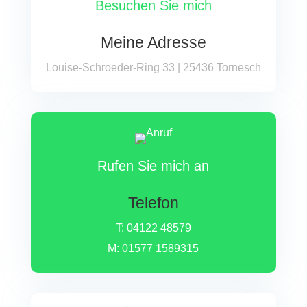
Besuchen Sie mich
Meine Adresse
Loui­se-Schroe­der-Ring 33 | 25436 Tornesch
Rufen Sie mich an
Telefon
T:
04122 48579
M:
01577 1589315