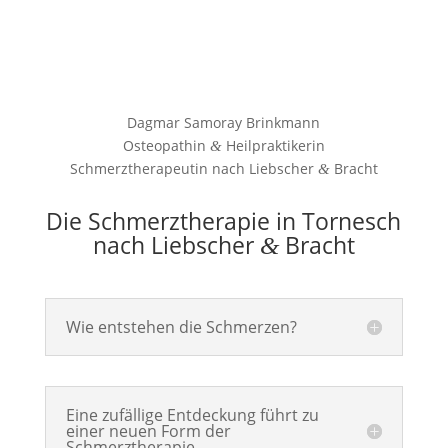
Dag­mar Samo­ray Brinkmann
Osteo­path­in
Heilpraktikerin
&
Schmerz­the­ra­peu­tin nach Lieb­scher
Bracht
&
Die Schmerztherapie in Tornesch
nach Liebscher
Bracht
&
Wie entstehen die Schmerzen?
Eine zufällige Entdeckung führt zu
einer neuen Form der
Schmerztherapie