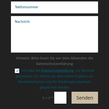
Hin­weis: Bit­te lesen Sie vor dem Absen­den die
Datenschutzerklärung
Ich habe die
Datenschutzerklärung
zur Kenntnis
genommen. Ich stimme zu, dass meine Angaben zur
Kontaktaufnahme und für Rückfragen dauerhaft
gespeichert werden.
Senden
=
6 + 6